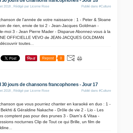
 30 jours de chansons francophones - Jour 18
let 2018
, Rédigé par Licorne Rose
Publié dans
#Culture
hanson de l'année de votre naissance : 1 - Peter & Sloane
oin de rien, envie de toi 2 - Jean-Jacques Goldman -
le-moi 3 - Jean Pierre Mader - Disparue Abonnez-vous à la
INE OFFICIELLE VEVO de JEAN-JACQUES GOLDMAN
découvrir toutes...
Repost
0
 30 jours de chansons francophones - Jour 17
let 2018
, Rédigé par Licorne Rose
Publié dans
#Culture
chanson que vous pourriez chanter en karaoké en duo : 1 -
 Bekhti & Géraldine Nakache - Drôle de vie 2 - Lio - Les
s comptent pas pour des prunes 3 - Diam's & Vitaa -
ssions nocturnes Clip de Tout ce qui Brille, un film de
dine...