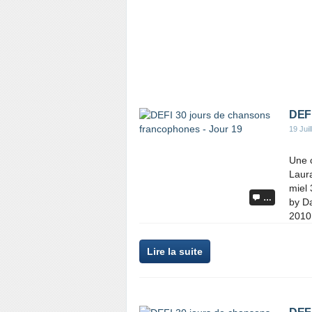
DEFI
19 Juil
Une c
Laur
miel 
…
by Da
2010.
Lire la suite