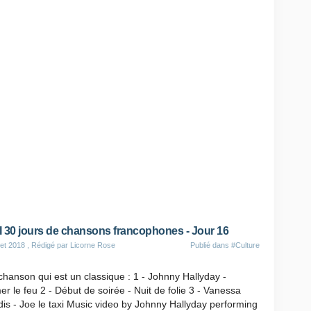
 30 jours de chansons francophones - Jour 16
let 2018
, Rédigé par Licorne Rose
Publié dans
#Culture
hanson qui est un classique : 1 - Johnny Hallyday -
er le feu 2 - Début de soirée - Nuit de folie 3 - Vanessa
is - Joe le taxi Music video by Johnny Hallyday performing