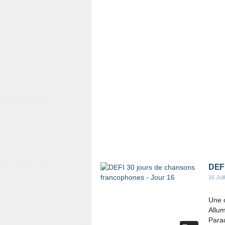
DEFI
16 Juil
Une c
Allum
Parad