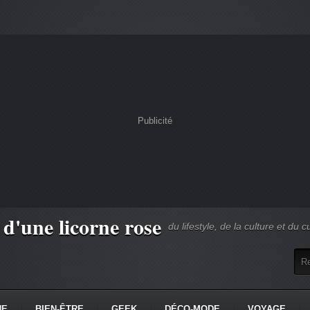
Publicité
 d'une licorne rose
du lifestyle, de la culture et du c
NE
BIEN-ÊTRE
GEEK
DÉCO-MODE
VOYAGE