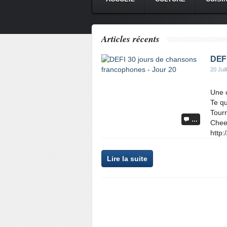
Articles récents
DEFI
20 Juil
Une 
Te qu
Tourn
…
Chees
http:
Lire la suite