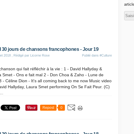
articl
 30 jours de chansons francophones - Jour 19
let 2018
, Rédigé par Licorne Rose
Publié dans
#Culture
hanson qui fait réfléchir à la vie : 1 - David Hallyday &
a Smet - Ons e fait mal 2 - Don Choa & Zaho - Lune de
3 - Céline Dion - It's all coming back to me now Music video
vid Hallyday, Laura Smet performing On Se Fait Peur. (C)
..
Repost
0