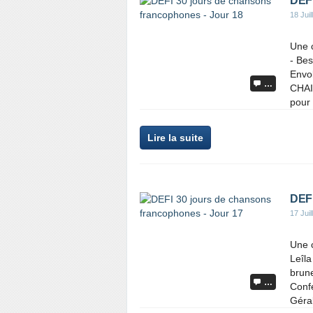
DEFI
18 Juil
Une c
- Bes
Envo
…
CHA
pour 
Lire la suite
DEFI
17 Juil
Une 
Leîla
brune
…
Confe
Géral