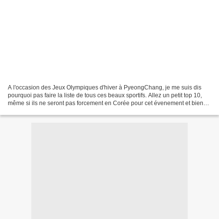
A l'occasion des Jeux Olympiques d'hiver à PyeongChang, je me suis dis
pourquoi pas faire la liste de tous ces beaux sportifs. Allez un petit top 10,
même si ils ne seront pas forcement en Corée pour cet évenement et bien
sur je ne connais pas tous les...