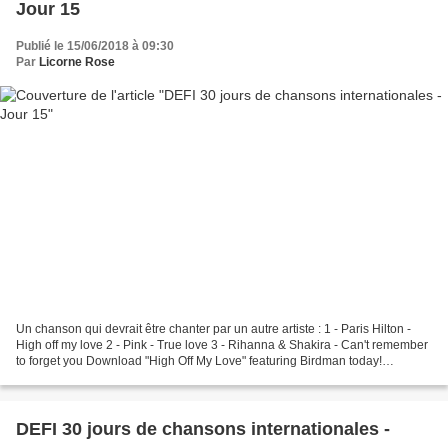
Jour 15
Publié le 15/06/2018 à 09:30
Par
Licorne Rose
Un chanson qui devrait être chanter par un autre artiste : 1 - Paris Hilton -
High off my love 2 - Pink - True love 3 - Rihanna & Shakira - Can't remember
to forget you Download "High Off My Love" featuring Birdman today!
http://smarturl.it/ParisHighOffMyLoveEx?IQid=MainVid.YTdesc...
DEFI 30 jours de chansons internationales -