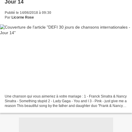
Jour 14
Publié le 14/06/2018 à 09:30
Par
Licorne Rose
Une chanson qui vous aimeriez à votre mariage : 1 - Franck Sinatra & Nancy
Sinatra - Something stupid 2 - Lady Gaga - You and I 3 - Pink - just give me a
reason This beautiful song by the father and daughter duo "Frank & Nancy
Sinatra" was released in...