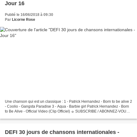
Jour 16
Publié le 16/06/2018 à 09:30
Par
Licorne Rose
Une chanson qui est un classique : 1 - Patrick Hernandez - Born to be alive 2
- Coolio - Gangsta Paradise 3 - Aqua - Barbie girl Patrick Hernandez - Born
to Be Alive - Official Video (Clip Officiel) ☼ SUBSCRIBE / ABONNEZ-VOUS :
http://bit.ly/12mGBGS ☼...
DEFI 30 jours de chansons internationales -