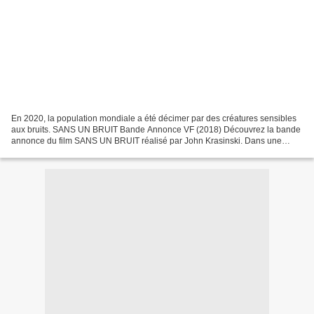
En 2020, la population mondiale a été décimer par des créatures sensibles
aux bruits. SANS UN BRUIT Bande Annonce VF (2018) Découvrez la bande
annonce du film SANS UN BRUIT réalisé par John Krasinski. Dans une
ferme retirée des Etats-Unis, une famille...