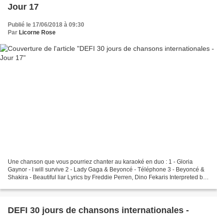
Jour 17
Publié le 17/06/2018 à 09:30
Par
Licorne Rose
Une chanson que vous pourriez chanter au karaoké en duo : 1 - Gloria
Gaynor - I will survive 2 - Lady Gaga & Beyoncé - Téléphone 3 - Beyoncé &
Shakira - Beautiful liar Lyrics by Freddie Perren, Dino Fekaris Interpreted by
Gloria Gaynor - 1978 © Polydor...
DEFI 30 jours de chansons internationales -