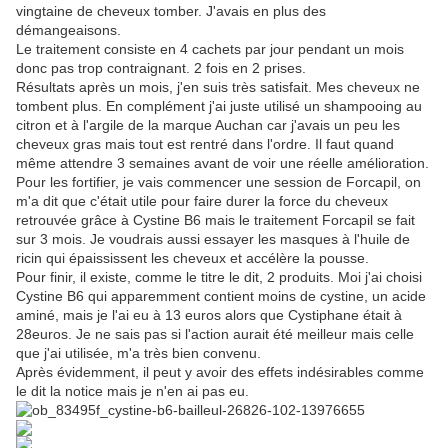
vingtaine de cheveux tomber. J'avais en plus des
démangeaisons.
Le traitement consiste en 4 cachets par jour pendant un mois
donc pas trop contraignant. 2 fois en 2 prises.
Résultats après un mois, j'en suis très satisfait. Mes cheveux ne
tombent plus. En complément j'ai juste utilisé un shampooing au
citron et à l'argile de la marque Auchan car j'avais un peu les
cheveux gras mais tout est rentré dans l'ordre. Il faut quand
même attendre 3 semaines avant de voir une réelle amélioration.
Pour les fortifier, je vais commencer une session de Forcapil, on
m'a dit que c'était utile pour faire durer la force du cheveux
retrouvée grâce à Cystine B6 mais le traitement Forcapil se fait
sur 3 mois. Je voudrais aussi essayer les masques à l'huile de
ricin qui épaississent les cheveux et accélère la pousse.
Pour finir, il existe, comme le titre le dit, 2 produits. Moi j'ai choisi
Cystine B6 qui apparemment contient moins de cystine, un acide
aminé, mais je l'ai eu à 13 euros alors que Cystiphane était à
28euros. Je ne sais pas si l'action aurait été meilleur mais celle
que j'ai utilisée, m'a très bien convenu.
Après évidemment, il peut y avoir des effets indésirables comme
le dit la notice mais je n'en ai pas eu.