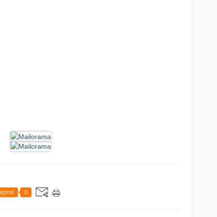
epost
0