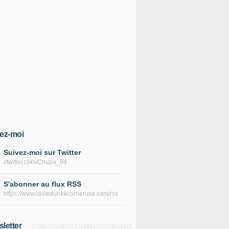
ez-moi
Suivez-moi sur Twitter
//twitter.com/Chupa_84
S'abonner au flux RSS
https://www.laviedunelicornerose.com/rss
letter